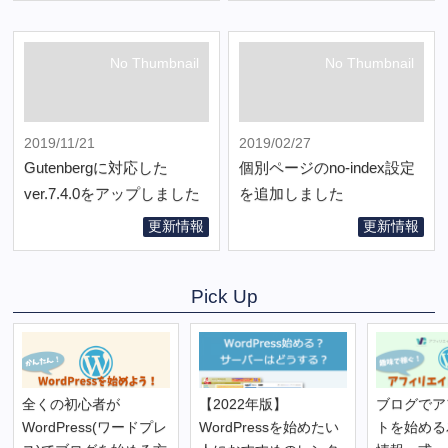
No Thumbnail
No Thumbnail
2019/11/21
2019/02/27
Gutenbergに対応した
個別ページのno-index設定
ver.7.4.0をアップしました
を追加しました
更新情報
更新情報
Pick Up
全くの初心者が
【2022年版】
ブログでア
WordPress(ワードプレ
WordPressを始めたい
トを始める